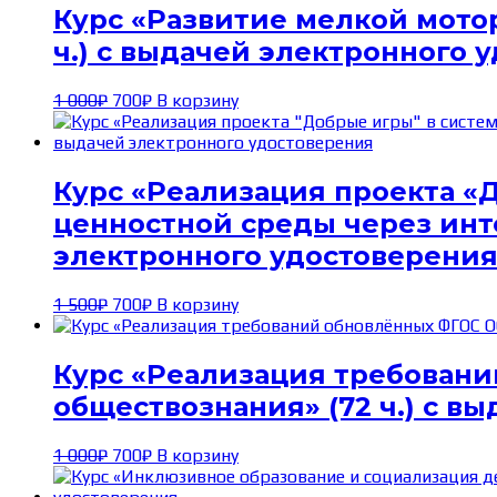
Курс «Развитие мелкой мотор
ч.) с выдачей электронного 
Первоначальная
Текущая
1 000
₽
700
₽
В корзину
цена
цена:
составляла
700₽.
1 000₽.
Курс «Реализация проекта «
ценностной среды через инте
электронного удостоверени
Первоначальная
Текущая
1 500
₽
700
₽
В корзину
цена
цена:
составляла
700₽.
1 500₽.
Курс «Реализация требовани
обществознания» (72 ч.) с в
Первоначальная
Текущая
1 000
₽
700
₽
В корзину
цена
цена:
составляла
700₽.