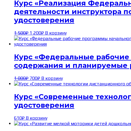
Курс «Реализация Федераль
деятельности инструктора по
удостоверения
Первоначальная
Текущая
1 500
₽
1 200
₽
В корзину
цена
цена:
составляла
1 200₽.
1 500₽.
Курс «Федеральные рабочие
содержания и планируемые р
Первоначальная
Текущая
1 000
₽
700
₽
В корзину
цена
цена:
составляла
700₽.
1 000₽.
Курс «Современные технолог
удостоверения
610
₽
В корзину