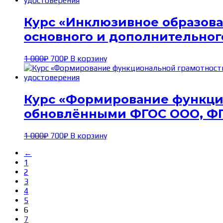
1 000₽.
Курс «Инклюзивное образова
основного и дополнительного
Первоначальная
Текущая
1 000
₽
700
₽
В корзину
цена
цена:
составляла
700₽.
1 000₽.
Курс «Формирование функцио
обновлёнными ФГОС ООО, ФГО
Первоначальная
Текущая
1 000
₽
700
₽
В корзину
цена
цена:
←
составляла
700₽.
1
1 000₽.
2
3
4
5
6
7