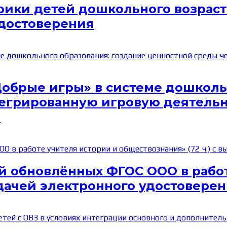
ики детей дошкольного возраста
удостоверения
Добрые игры» в системе дошколь
грированную игровую деятельнос
я
й обновлённых ФГОС ООО в работ
ыдачей электронного удостовере