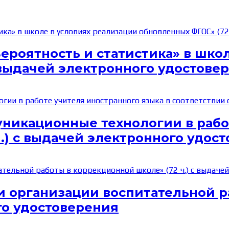
ероятность и статистика» в шко
 выдачей электронного удостове
никационные технологии в работ
 ч.) с выдачей электронного удос
и организации воспитательной 
ого удостоверения