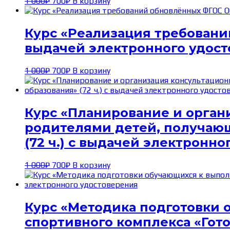
Первоначальная
Текущая
1 000
₽
700
₽
В корзину
цена
цена:
составляла
700₽.
1 000₽.
Курс «Реализация требований
выдачей электронного удос
Первоначальная
Текущая
1 000
₽
700
₽
В корзину
цена
цена:
составляла
700₽.
1 000₽.
Курс «Планирование и орган
родителями детей, получаю
(72 ч.) с выдачей электронн
Первоначальная
Текущая
1 000
₽
700
₽
В корзину
цена
цена:
составляла
700₽.
1 000₽.
Курс «Методика подготовки 
спортивного комплекса «Готов