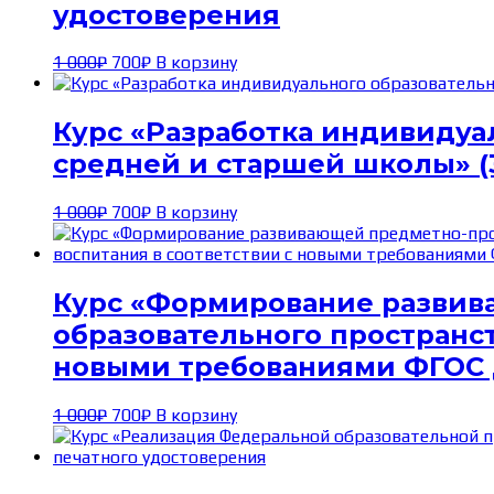
удостоверения
Первоначальная
Текущая
1 000
₽
700
₽
В корзину
цена
цена:
составляла
700₽.
1 000₽.
Курс «Разработка индивидуа
средней и старшей школы» (3
Первоначальная
Текущая
1 000
₽
700
₽
В корзину
цена
цена:
составляла
700₽.
1 000₽.
Курс «Формирование развив
образовательного пространст
новыми требованиями ФГОС Д
Первоначальная
Текущая
1 000
₽
700
₽
В корзину
цена
цена:
составляла
700₽.
1 000₽.