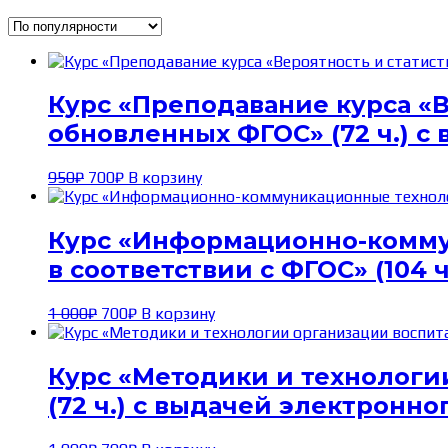
по
популярности
Курс «Преподавание курса «В
обновленных ФГОС» (72 ч.) с
Первоначальная
Текущая
950
₽
700
₽
В корзину
цена
цена:
составляла
700₽.
950₽.
Курс «Информационно-комму
в соответствии с ФГОС» (104
Первоначальная
Текущая
1 000
₽
700
₽
В корзину
цена
цена:
составляла
700₽.
1 000₽.
Курс «Методики и технологи
(72 ч.) с выдачей электронн