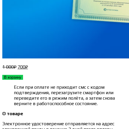
Первоначальная
Текущая
1 000
₽
700
₽
цена
цена:
составляла
700₽.
В корзину
1 000₽.
Если при оплате не приходит смс с кодом
подтверждения, перезагрузите смартфон или
переведите его в режим полёта, а затем снова
верните в работоспособное состояние.
О товаре
Электронное удостоверение отправляется на адрес