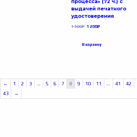
процесса» (72 ч.) с
выдачей печатного
удостоверения
1 500
₽
1 200
₽
В корзину
←
1
2
3
…
5
6
7
8
9
10
11
…
41
42
43
→
Сведения об образовательной организации
Образцы удостоверений, сертификатов, дипломов
Оплата и доставка