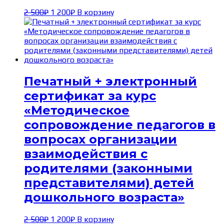
Первоначальная
Текущая
2 500
₽
1 200
₽
В корзину
цена
цена:
составляла
1 200₽.
2 500₽.
Печатный + электронный
сертификат за курс
«Методическое
сопровождение педагогов в
вопросах организации
взаимодействия с
родителями (законными
представителями) детей
дошкольного возраста»
Первоначальная
Текущая
2 500
₽
1 200
₽
В корзину