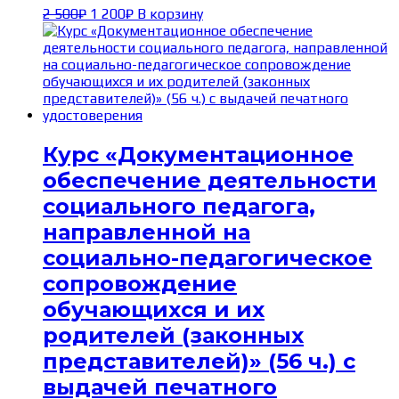
Первоначальная
Текущая
2 500
₽
1 200
₽
В корзину
цена
цена:
составляла
1 200₽.
2 500₽.
Курс «Документационное
обеспечение деятельности
социального педагога,
направленной на
социально-педагогическое
сопровождение
обучающихся и их
родителей (законных
представителей)» (56 ч.) с
выдачей печатного