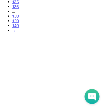
125
126
…
138
139
140
→
Сведения об образовательной организации
Образцы удостоверений, сертификатов, дипломов
Оплата и доставка
Договор-оферта
Политика конфиденциальности
Помощь участнику
Контакты
Курсы
Блог