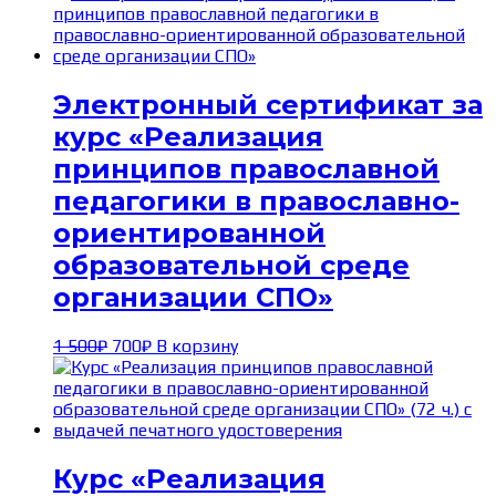
Электронный сертификат за
курс «Реализация
принципов православной
педагогики в православно-
ориентированной
образовательной среде
организации СПО»
Первоначальная
Текущая
1 500
₽
700
₽
В корзину
цена
цена:
составляла
700₽.
1 500₽.
Курс «Реализация