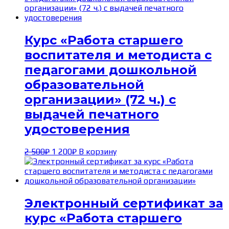
2 500₽.
Курс «Работа старшего
воспитателя и методиста с
педагогами дошкольной
образовательной
организации» (72 ч.) с
выдачей печатного
удостоверения
Первоначальная
Текущая
2 500
₽
1 200
₽
В корзину
цена
цена:
составляла
1 200₽.
2 500₽.
Электронный сертификат за
курс «Работа старшего