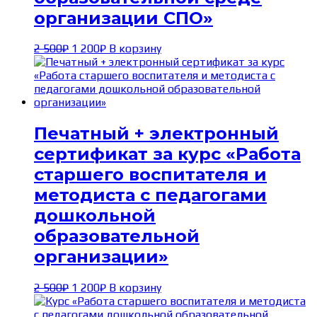
организации СПО»
Первоначальная
Текущая
2 500
₽
1 200
₽
В корзину
цена
цена:
составляла
1 200₽.
2 500₽.
Печатный + электронный
сертификат за курс «Работа
старшего воспитателя и
методиста с педагогами
дошкольной
образовательной
организации»
Первоначальная
Текущая
2 500
₽
1 200
₽
В корзину
цена
цена:
составляла
1 200₽.