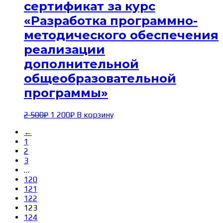
сертификат за курс
«Разработка программно-
методического обеспечения
реализации
дополнительной
общеобразовательной
программы»
Первоначальная
Текущая
2 500
₽
1 200
₽
В корзину
цена
цена:
←
составляла
1 200₽.
1
2 500₽.
2
3
…
120
121
122
123
124