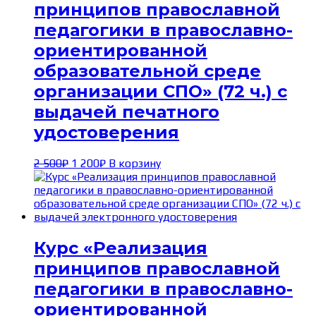
принципов православной
педагогики в православно-
ориентированной
образовательной среде
организации СПО» (72 ч.) с
выдачей печатного
удостоверения
Первоначальная
Текущая
2 500
₽
1 200
₽
В корзину
цена
цена:
составляла
1 200₽.
2 500₽.
Курс «Реализация
принципов православной
педагогики в православно-
ориентированной