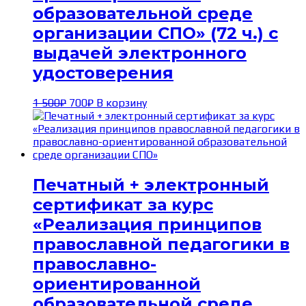
образовательной среде
организации СПО» (72 ч.) с
выдачей электронного
удостоверения
Первоначальная
Текущая
1 500
₽
700
₽
В корзину
цена
цена:
составляла
700₽.
1 500₽.
Печатный + электронный
сертификат за курс
«Реализация принципов
православной педагогики в
православно-
ориентированной
образовательной среде