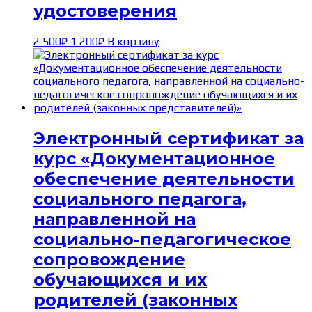
удостоверения
Первоначальная
Текущая
2 500
₽
1 200
₽
В корзину
цена
цена:
составляла
1 200₽.
2 500₽.
Электронный сертификат за
курс «Документационное
обеспечение деятельности
социального педагога,
направленной на
социально-педагогическое
сопровождение
обучающихся и их
родителей (законных