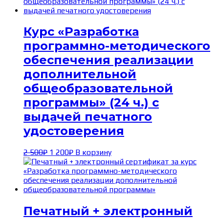
1 500₽.
Курс «Разработка
программно-методического
обеспечения реализации
дополнительной
общеобразовательной
программы» (24 ч.) с
выдачей печатного
удостоверения
Первоначальная
Текущая
2 500
₽
1 200
₽
В корзину
цена
цена:
составляла
1 200₽.
2 500₽.
Печатный + электронный