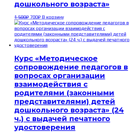
дошкольного возраста»
Первоначальная
Текущая
1 500
₽
700
₽
В корзину
цена
цена:
составляла
700₽.
1 500₽.
Курс «Методическое
сопровождение педагогов в
вопросах организации
взаимодействия с
родителями (законными
представителями) детей
дошкольного возраста» (24
ч.) с выдачей печатного
удостоверения