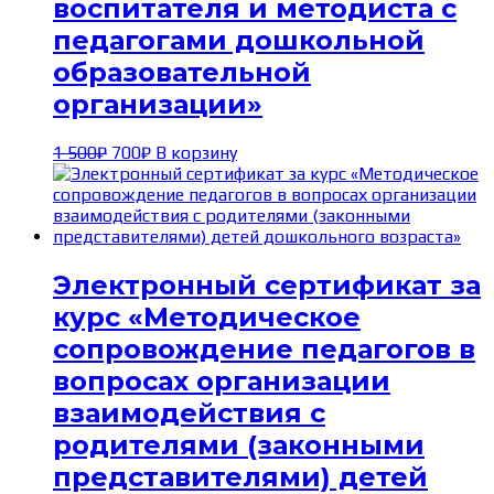
воспитателя и методиста с
педагогами дошкольной
образовательной
организации»
Первоначальная
Текущая
1 500
₽
700
₽
В корзину
цена
цена:
составляла
700₽.
1 500₽.
Электронный сертификат за
курс «Методическое
сопровождение педагогов в
вопросах организации
взаимодействия с
родителями (законными
представителями) детей