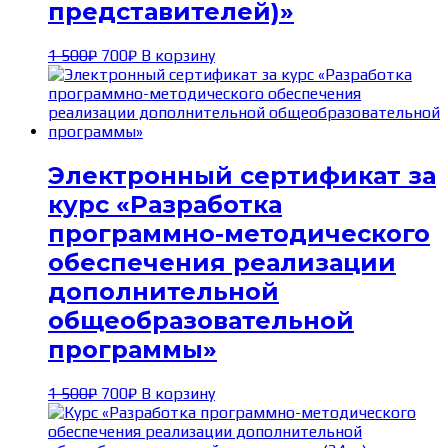
представителей)»
Первоначальная
Текущая
1 500
₽
700
₽
В корзину
цена
цена:
составляла
700₽.
1 500₽.
Электронный сертификат за
курс «Разработка
программно-методического
обеспечения реализации
дополнительной
общеобразовательной
программы»
Первоначальная
Текущая
1 500
₽
700
₽
В корзину
цена
цена:
составляла
700₽.