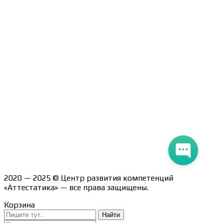
Договор-оферта
Политика конфиденциальности
Помощь участнику
Контакты
Курсы
Блог
Книги
Лицензия на образовательную деятельность Л035-
01247-71/00190580
2020 — 2025 © Центр развития компетенций
«Аттестатика» — все права защищены.
Корзина