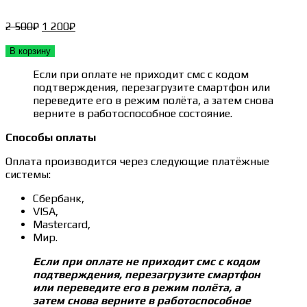
Первоначальная
Текущая
2 500
₽
1 200
₽
цена
цена:
составляла
1 200₽.
В корзину
2 500₽.
Если при оплате не приходит смс с кодом
подтверждения, перезагрузите смартфон или
переведите его в режим полёта, а затем снова
верните в работоспособное состояние.
Способы оплаты
Оплата производится через следующие платёжные
системы:
Сбербанк,
VISA,
Mastercard,
Мир.
Если при оплате не приходит смс с кодом
подтверждения, перезагрузите смартфон
или переведите его в режим полёта, а
затем снова верните в работоспособное