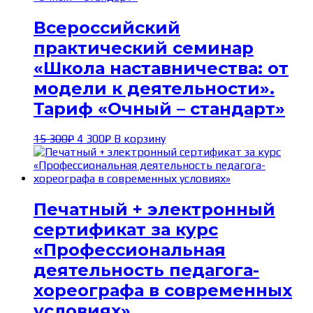
Всероссийский
практический семинар
«Школа наставничества: от
модели к деятельности».
Тариф «Очный – стандарт»
Первоначальная
Текущая
15 300
₽
4 300
₽
В корзину
цена
цена:
составляла
4 300₽.
15 300₽.
Печатный + электронный
сертификат за курс
«Профессиональная
деятельность педагога-
хореографа в современных
условиях»