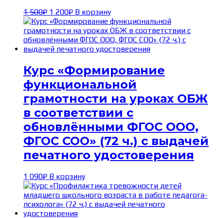
Первоначальная
Текущая
1 500
₽
1 200
₽
В корзину
цена
цена:
составляла
1 200₽.
1 500₽.
Курс «Формирование
функциональной
грамотности на уроках ОБЖ
в соответствии с
обновлёнными ФГОС ООО,
ФГОС СОО» (72 ч.) с выдачей
печатного удостоверения
1 090
₽
В корзину