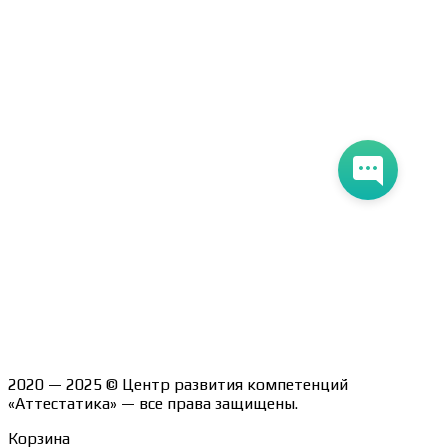
Оплата и доставка
Договор-оферта
Политика конфиденциальности
Помощь участнику
Контакты
Курсы
Блог
Книги
Лицензия на образовательную деятельность Л035-
01247-71/00190580
2020 — 2025 © Центр развития компетенций
«Аттестатика» — все права защищены.
Корзина