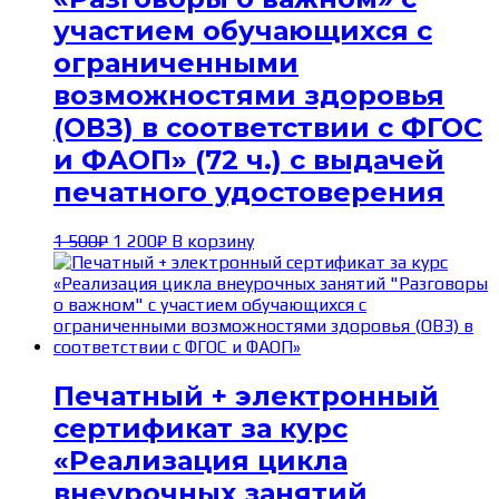
участием обучающихся с
ограниченными
возможностями здоровья
(ОВЗ) в соответствии с ФГОС
и ФАОП» (72 ч.) с выдачей
печатного удостоверения
Первоначальная
Текущая
1 500
₽
1 200
₽
В корзину
цена
цена:
составляла
1 200₽.
1 500₽.
Печатный + электронный
сертификат за курс
«Реализация цикла
внеурочных занятий