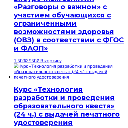
«Разговоры о важном» с
участием обучающихся с
ограниченными
возможностями здоровья
(ОВЗ) в соответствии с ФГОС
и ФАОП»
Первоначальная
Текущая
1 500
₽
950
₽
В корзину
цена
цена:
составляла
950₽.
1 500₽.
Курс «Технология
разработки и проведения
образовательного квеста»
(24 ч.) с выдачей печатного
удостоверения