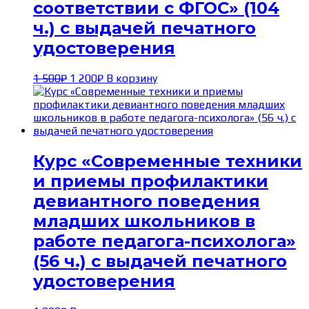
соответствии с ФГОС» (104
ч.) с выдачей печатного
удостоверения
Первоначальная
Текущая
1 500
₽
1 200
₽
В корзину
цена
цена:
составляла
1 200₽.
1 500₽.
Курс «Современные техники
и приемы профилактики
девиантного поведения
младших школьников в
работе педагога-психолога»
(56 ч.) с выдачей печатного
удостоверения