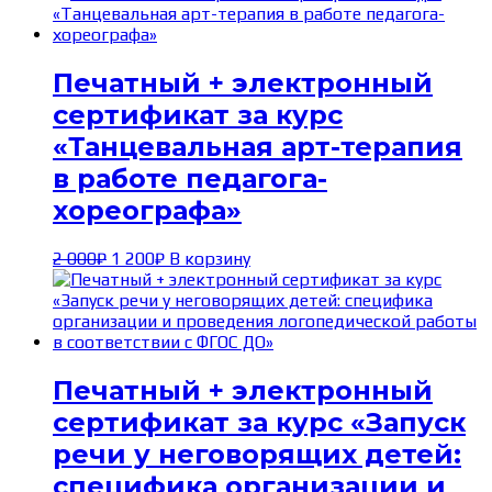
Печатный + электронный
сертификат за курс
«Танцевальная арт-терапия
в работе педагога-
хореографа»
Первоначальная
Текущая
2 000
₽
1 200
₽
В корзину
цена
цена:
составляла
1 200₽.
2 000₽.
Печатный + электронный
сертификат за курс «Запуск
речи у неговорящих детей:
специфика организации и