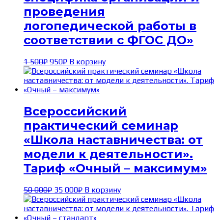
проведения
логопедической работы в
соответствии с ФГОС ДО»
Первоначальная
Текущая
1 500
₽
950
₽
В корзину
цена
цена:
составляла
950₽.
1 500₽.
Всероссийский
практический семинар
«Школа наставничества: от
модели к деятельности».
Тариф «Очный – максимум»
Первоначальная
Текущая
50 000
₽
35 000
₽
В корзину
цена
цена:
составляла
35 000₽.
50 000₽.