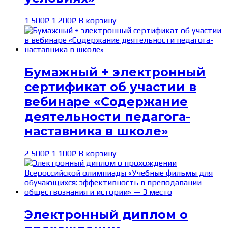
Первоначальная
Текущая
1 500
₽
1 200
₽
В корзину
цена
цена:
составляла
1 200₽.
1 500₽.
Бумажный + электронный
сертификат об участии в
вебинаре «Содержание
деятельности педагога-
наставника в школе»
Первоначальная
Текущая
2 500
₽
1 100
₽
В корзину
цена
цена:
составляла
1 100₽.
2 500₽.
Электронный диплом о