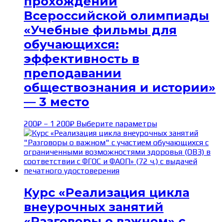
прохождении
Всероссийской олимпиады
«Учебные фильмы для
обучающихся:
эффективность в
преподавании
обществознания и истории»
— 3 место
Диапазон
Этот
200
₽
–
1 200
₽
Выберите параметры
цен:
товар
200₽
имеет
–
несколько
1 200₽
вариаций.
Опции
можно
выбрать
Курс «Реализация цикла
на
внеурочных занятий
странице
товара.
«Разговоры о важном» с