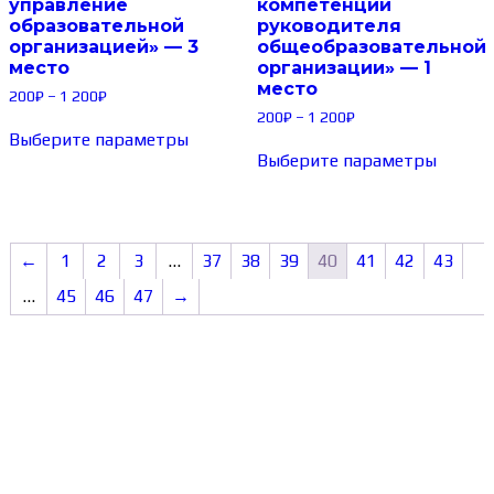
управление
компетенции
образовательной
руководителя
организацией» — 3
общеобразовательной
место
организации» — 1
место
200
₽
–
1 200
₽
200
₽
–
1 200
₽
Выберите параметры
Выберите параметры
←
1
2
3
…
37
38
39
40
41
42
43
…
45
46
47
→
Сведения об образовательной организации
Образцы удостоверений, сертификатов, дипломов
Оплата и доставка
Договор-оферта