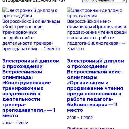
Отображение 625–640 из 737
Электронный диплом
Электронный диплом
о прохождении
о прохождении
Всероссийской
Всероссийской кейс-
олимпиады
олимпиады
«Конструирование
«Организация и
тренировочных
продвижение чтения
воздействий в
среди школьников в
деятельности
работе педагога-
тренера-
библиотекаря» — 3
преподавателя» — 1
место
место
200
₽
–
1 200
₽
200
₽
–
1 200
₽
Выберите параметры