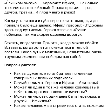
«Слишком высоко, — бормочет Ификл, — не больно-
то хочется этого яблока!» Геракл прыгает — раз,
другой, третий… И плод у него в руках!
Когда устали ноги и губы пересохли от жажды, а до
привала было еще далеко, Ификл говорил: «Отдохнем
здесь под кустиком». Геракл отвечал: «Лучше
побежим. Так мы скорее одолеем дорогу».
Бежать, когда устал. Прыгать, когда можно обойти.
Вставать, когда хочется понежиться в теплой
постели. Таков путь к маленьким, незаметным, очень
трудным ежедневным победам над собой.
Вопросы учителя:
Как вы думаете, кто из братьев по легенде
совершил 12 великих подвигов?
Случайно ли, что Геракл и Ификл — близнецы?
Может ли один и тот же человек совмещать в
себе столь противоположные качества?
Может ли человек один день быть Гераклом, а
другой — Ификлом?
Каким человеком вы стремитесь стать: похожим