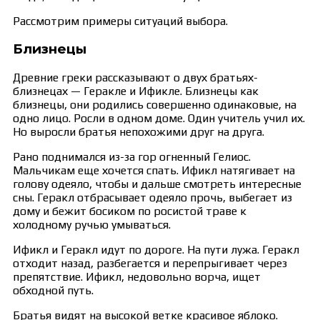
Рассмотрим примеры ситуаций выбора.
Близнецы
Древние греки рассказывают о двух братьях-
близнецах — Геракле и Ификле. Близнецы как
близнецы, они родились совершенно одинаковые, на
одно лицо. Росли в одном доме. Один учитель учил их.
Но выросли братья непохожими друг на друга.
Рано поднимался из-за гор огненный Гелиос.
Мальчикам еще хочется спать. Ификл натягивает на
голову одеяло, чтобы и дальше смотреть интересные
сны. Геракл отбрасывает одеяло прочь, выбегает из
дому и бежит босиком по росистой траве к
холодному ручью умываться.
Ификл и Геракл идут по дороге. На пути лужа. Геракл
отходит назад, разбегается и перепрыгивает через
препятствие. Ификл, недовольно ворча, ищет
обходной путь.
Братья видят на высокой ветке красивое яблоко.