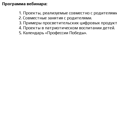
Программа вебинара:
Проекты, реализуемые совместно с родителям
Совместные занятия с родителями.
Примеры просветительских цифровых продукто
Проекты в патриотическом воспитании детей.
Календарь «Профессии Победы».
Сведения об образовательной организации
Образцы удостоверений, сертификатов, дипломов
Оплата и доставка
Договор-оферта
Политика конфиденциальности
Помощь участнику
Контакты
Курсы
Блог