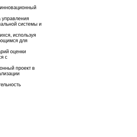
н инновационный
а управления
иальной системы и
ихся, используя
ающимся для
арий оценки
я с
ионный проект в
ализации
тельность