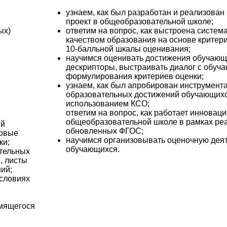
узнаем, как был разработан и реализова
проект в общеобразовательной школе;
ых)
ответим на вопрос, как выстроена систем
качеством образования на основе критер
10-балльной шкалы оценивания;
научимся оценивать достижения обучающ
дескрипторы, выстраивать диалог с обуч
формулирования критериев оценки;
узнаем, как был апробирован инструмент
образовательных достижений обучающихс
использованием КСО;
ответим на вопрос, как работает инновац
общеобразовательной школе в рамках ре
ий
обновленных ФГОС;
вовые
научимся организовывать оценочную дея
ки;
обучающихся.
ательных
, листы
ий;
условиях
в
емящегося