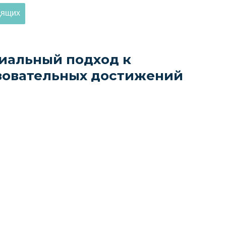
дящих
риальный подход к
зовательных достижений