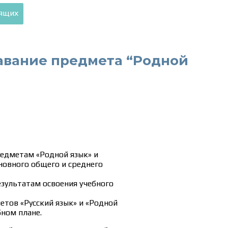
дящих
авание предмета “Родной
едметам «Родной язык» и
новного общего и среднего
зультатам освоения учебного
тов «Русский язык» и «Родной
бном плане.