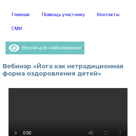
Главная
Помощь участнику
Контакты
СМИ
Версия для слабовидящих
Вебинар «Йога как нетрадиционная
форма оздоровления детей»