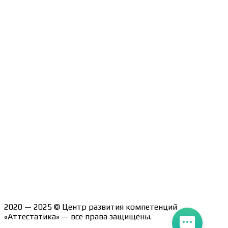
Образцы удостоверений, сертификатов, дипломов
Оплата и доставка
Договор-оферта
Политика конфиденциальности
Помощь участнику
Контакты
Курсы
Блог
Книги
Лицензия на образовательную деятельность Л035-
01247-71/00190580
2020 — 2025 © Центр развития компетенций
«Аттестатика» — все права защищены.