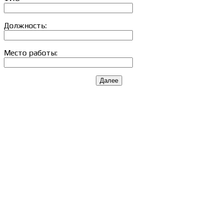
Должность:
Место работы:
Далее
Сведения об образовательной организации
Образцы удостоверений, сертификатов, дипломов
Оплата и доставка
Договор-оферта
Политика конфиденциальности
Помощь участнику
Контакты