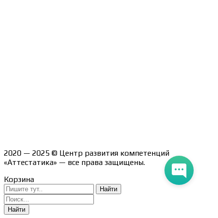
Политика конфиденциальности
Помощь участнику
Контакты
Курсы
Блог
Книги
Лицензия на образовательную деятельность Л035-
01247-71/00190580
2020 — 2025 © Центр развития компетенций
«Аттестатика» — все права защищены.
Корзина