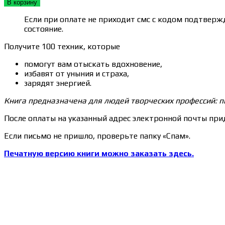
В корзину
Если при оплате не приходит смс с кодом подтвержд
состояние.
Получите 100 техник, которые
помогут вам отыскать вдохновение,
избавят от уныния и страха,
зарядят энергией.
Книга предназначена для людей творческих профессий: пи
После оплаты на указанный адрес электронной почты прид
Если письмо не пришло, проверьте папку «Спам».
Печатную версию книги можно заказать здесь.
Сведения об образовательной организации
Образцы удостоверений, сертификатов, дипломов
Оплата и доставка
Договор-оферта