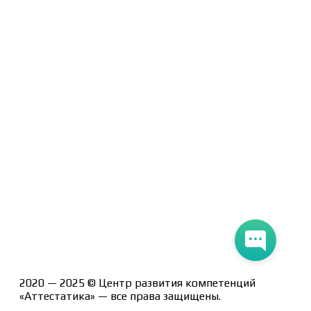
Политика конфиденциальности
Помощь участнику
Контакты
Курсы
Блог
Книги
Лицензия на образовательную деятельность Л035-
01247-71/00190580
2020 — 2025 © Центр развития компетенций
«Аттестатика» — все права защищены.