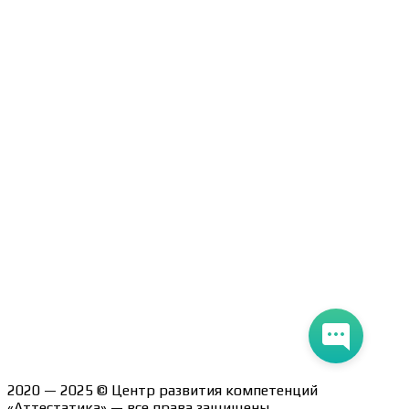
Образцы удостоверений, сертификатов, дипломов
Оплата и доставка
Договор-оферта
Политика конфиденциальности
Помощь участнику
Контакты
Курсы
Блог
Книги
Лицензия на образовательную деятельность Л035-
01247-71/00190580
2020 — 2025 © Центр развития компетенций
«Аттестатика» — все права защищены.