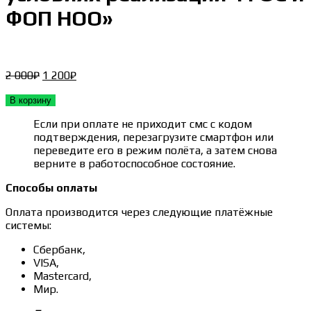
ФОП НОО»
Первоначальная
Текущая
2 000
₽
1 200
₽
цена
цена:
составляла
1 200₽.
В корзину
2 000₽.
Если при оплате не приходит смс с кодом
подтверждения, перезагрузите смартфон или
переведите его в режим полёта, а затем снова
верните в работоспособное состояние.
Способы оплаты
Оплата производится через следующие платёжные
системы:
Сбербанк,
VISA,
Mastercard,
Мир.