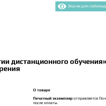
Версия для слабови
и дистанционного обучения» (
ерения
О товаре
Печатный экземпляр
отправляется Почт
после оплаты.