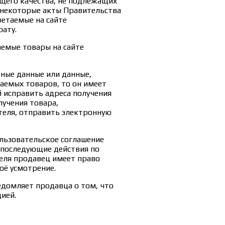
щего качества, не подлежащих
в некоторые акты Правительства
етаемые на сайте
рату.
аемые товары на сайте
тные данные или данные,
емых товаров, то он имеет
й исправить адреса получения
лучения товара,
еля, отправить электронную
льзовательское соглашение
е последующие действия по
еля продавец имеет право
оё усмотрение.
едомляет продавца о том, что
ией.