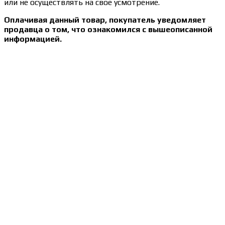
или не осуществлять на своё усмотрение.
Оплачивая данный товар, покупатель уведомляет
продавца о том, что ознакомился с вышеописанной
информацией.
Сведения об образовательной организации
Образцы удостоверений, сертификатов, дипломов
Оплата и доставка
Договор-оферта
Политика конфиденциальности
Помощь участнику
Контакты
Курсы
Блог
Книги