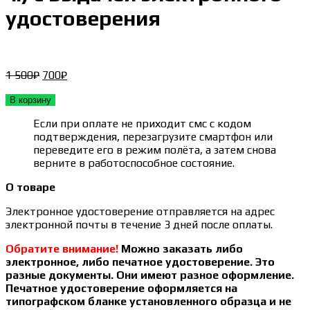
удостоверения
Первоначальная
Текущая
1 500
₽
700
₽
цена
цена:
составляла
700₽.
В корзину
1 500₽.
Если при оплате не приходит смс с кодом
подтверждения, перезагрузите смартфон или
переведите его в режим полёта, а затем снова
верните в работоспособное состояние.
О товаре
Электронное удостоверение отправляется на адрес
электронной почты в течение 3 дней после оплаты.
Обратите внимание!
Можно заказать либо
электронное, либо печатное удостоверение. Это
разные документы. Они имеют разное оформление.
Печатное удостоверение оформляется на
типографском бланке установленного образца и не