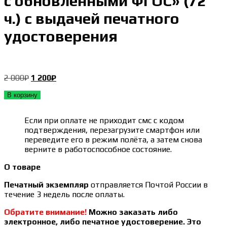
с обновленными ФГОС» (72
ч.) с выдачей печатного
удостоверения
Первоначальная
Текущая
2 000
₽
1 200
₽
цена
цена:
В корзину
составляла
1 200₽.
2 000₽.
Если при оплате не приходит смс с кодом
подтверждения, перезагрузите смартфон или
переведите его в режим полёта, а затем снова
верните в работоспособное состояние.
О товаре
Печатный экземпляр
отправляется Почтой России в
течение 3 недель после оплаты.
Обратите внимание!
Можно заказать либо
электронное, либо печатное удостоверение. Это