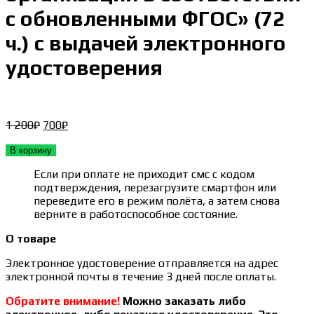
с обновленными ФГОС» (72
ч.) с выдачей электронного
удостоверения
Первоначальная
Текущая
1 200
₽
700
₽
цена
цена:
составляла
700₽.
В корзину
1 200₽.
Если при оплате не приходит смс с кодом
подтверждения, перезагрузите смартфон или
переведите его в режим полёта, а затем снова
верните в работоспособное состояние.
О товаре
Электронное удостоверение отправляется на адрес
электронной почты в течение 3 дней после оплаты.
Обратите внимание!
Можно заказать либо