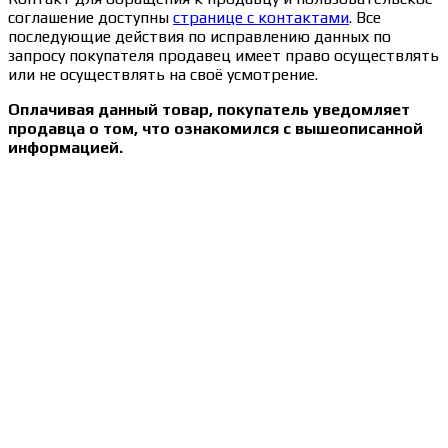
соглашение доступны
странице с контактами
. Все
последующие действия по исправлению данных по
запросу покупателя продавец имеет право осуществлять
или не осуществлять на своё усмотрение.
Оплачивая данный товар, покупатель уведомляет
продавца о том, что ознакомился с вышеописанной
информацией.
Сведения об образовательной организации
Образцы удостоверений, сертификатов, дипломов
Оплата и доставка
Договор-оферта
Политика конфиденциальности
Помощь участнику
Контакты
Курсы