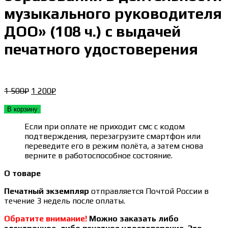
музыкального руководителя
ДОО» (108 ч.) с выдачей
печатного удостоверения
Первоначальная
Текущая
1 500
₽
1 200
₽
цена
цена:
составляла
1 200₽.
В корзину
1 500₽.
Если при оплате не приходит смс с кодом
подтверждения, перезагрузите смартфон или
переведите его в режим полёта, а затем снова
верните в работоспособное состояние.
О товаре
Печатный экземпляр
отправляется Почтой России в
течение 3 недель после оплаты.
Обратите внимание!
Можно заказать либо