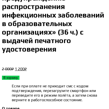
распространения
инфекционных заболеваний
в образовательных
организациях» (36 ч.) с
выдачей печатного
удостоверения
Первоначальная
Текущая
2 000
₽
1 200
₽
цена
цена:
составляла
1 200₽.
В корзину
2 000₽.
Если при оплате не приходит смс с кодом
подтверждения, перезагрузите смартфон или
переведите его в режим полёта, а затем снова
верните в работоспособное состояние.
О товаре