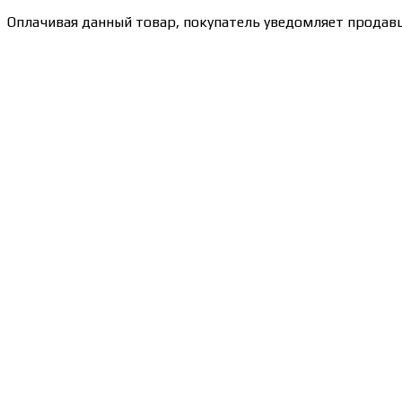
Оплачивая данный товар, покупатель уведомляет продавц
Сведения об образовательной организации
Образцы удостоверений, сертификатов, дипломов
Оплата и доставка
Договор-оферта
Политика конфиденциальности
Помощь участнику
Контакты
Курсы
Блог
Книги
Лицензия на образовательную деятельность Л035-01247-