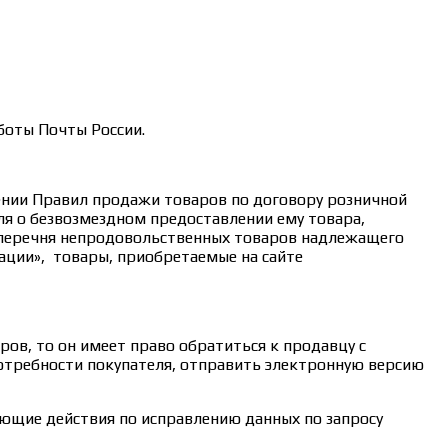
боты Почты России.
дении Правил продажи товаров по договору розничной
ля о безвозмездном предоставлении ему товара,
 перечня непродовольственных товаров надлежащего
ации», товары, приобретаемые на сайте
ов, то он имеет право обратиться к продавцу с
потребности покупателя, отправить электронную версию
дующие действия по исправлению данных по запросу