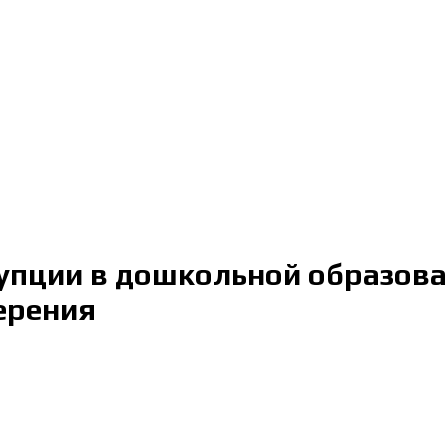
пции в дошкольной образоват
ерения