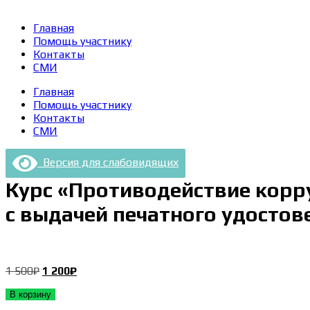
Главная
Помощь участнику
Контакты
СМИ
Главная
Помощь участнику
Контакты
СМИ
Версия для слабовидящих
Курс «Противодействие корру
с выдачей печатного удостов
Первоначальная
Текущая
1 500
₽
1 200
₽
цена
цена:
В корзину
составляла
1 200₽.
1 500₽.