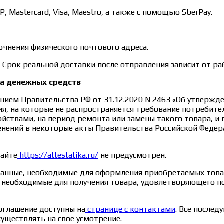
Mastercard, Visa, Maestro, а также с помощью SberPay.
очнения физического почтового адреса.
. Срок реальной доставки после отправления зависит от ра
та денежных средств
нием Правительства РФ от 31.12.2020 N 2463 «Об утверж
я, на которые не распространяется требование потребите
ствами, на период ремонта или замены такого товара, и
менений в некоторые акты Правительства Российской Федер
сайте
https://attestatika.ru/
не предусмотрен.
данные, необходимые для оформления приобретаемых товар
е, необходимые для получения товара, удовлетворяющего 
оглашение доступны на
странице с контактами
. Все после
уществлять на своё усмотрение.