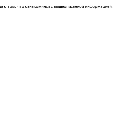
а о том, что ознакомился с вышеописанной информацией.
71/00190580