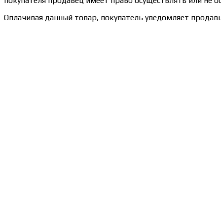
покупателя продавец имеет право осуществлять или не ос
Оплачивая данный товар, покупатель уведомляет продавц
Сведения об образовательной организации
Образцы удостоверений, сертификатов, дипломов
Оплата и доставка
Договор-оферта
Политика конфиденциальности
Помощь участнику
Контакты
Курсы
Блог
Книги