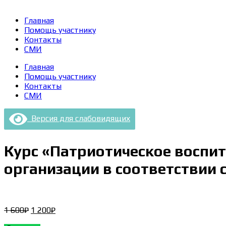
Главная
Помощь участнику
Контакты
СМИ
Главная
Помощь участнику
Контакты
СМИ
Версия для слабовидящих
Курс «Патриотическое воспи
организации в соответствии с
Первоначальная
Текущая
1 600
₽
1 200
₽
цена
цена: