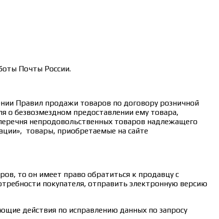
боты Почты России.
дении Правил продажи товаров по договору розничной
ля о безвозмездном предоставлении ему товара,
 перечня непродовольственных товаров надлежащего
ации», товары, приобретаемые на сайте
ов, то он имеет право обратиться к продавцу с
потребности покупателя, отправить электронную версию
дующие действия по исправлению данных по запросу