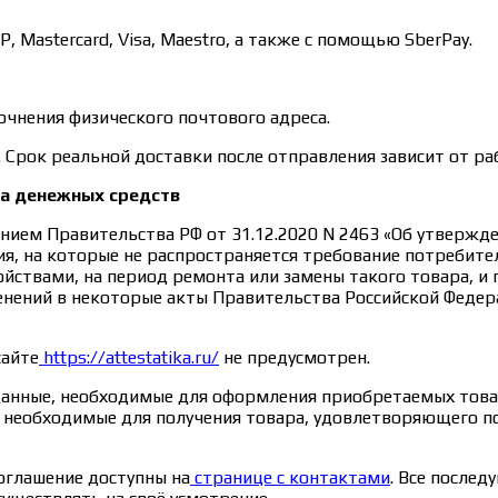
Mastercard, Visa, Maestro, а также с помощью SberPay.
очнения физического почтового адреса.
. Срок реальной доставки после отправления зависит от ра
та денежных средств
нием Правительства РФ от 31.12.2020 N 2463 «Об утверж
я, на которые не распространяется требование потребите
ствами, на период ремонта или замены такого товара, и
менений в некоторые акты Правительства Российской Федер
сайте
https://attestatika.ru/
не предусмотрен.
данные, необходимые для оформления приобретаемых товар
е, необходимые для получения товара, удовлетворяющего 
оглашение доступны на
странице с контактами
. Все после