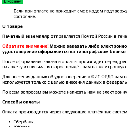
составляла
1 200₽.
В корзину
1 600₽.
Если при оплате не приходит смс с кодом подтвержд
состояние.
О товаре
Печатный экземпляр
отправляется Почтой России в тече
Обратите внимание!
Можно заказать либо электронное
удостоверение оформляется на типографском бланке 
После оформления заказа и оплаты произойдёт переадреса
на анкету из письма, которое придёт вам на электронную 
Для внесения данных об удостоверении в ФИС ФРДО вам 
используется только с целью внесения данных в федерал
По всем вопросам вы можете написать нам на электронн
Способы оплаты
Оплата производится через следующие платёжные систем
Сбербанк,