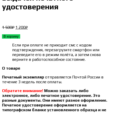
удостоверения
Первоначальная
Текущая
1 500
₽
1 200
₽
цена
цена:
составляла
1 200₽.
В корзину
1 500₽.
Если при оплате не приходит смс с кодом
подтверждения, перезагрузите смартфон или
переведите его в режим полёта, а затем снова
верните в работоспособное состояние.
О товаре
Печатный экземпляр
отправляется Почтой России в
течение 3 недель после оплаты.
Обратите внимание!
Можно заказать либо
электронное, либо печатное удостоверение. Это
разные документы. Они имеют разное оформление.
Печатное удостоверение оформляется на
типографском бланке установленного образца и не