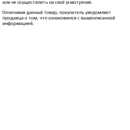
или не осуществлять на своё усмотрение.
Оплачивая данный товар, покупатель уведомляет
продавца о том, что ознакомился с вышеописанной
информацией.
Сведения об образовательной организации
Образцы удостоверений, сертификатов, дипломов
Оплата и доставка
Договор-оферта
Политика конфиденциальности
Помощь участнику
Контакты
Курсы
Блог
Книги