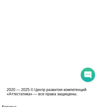
Политика конфиденциальности
Помощь участнику
Контакты
Курсы
Блог
Книги
Лицензия на образовательную деятельность Л035-
01247-71/00190580
2020 — 2025 © Центр развития компетенций
«Аттестатика» — все права защищены.
Корзина