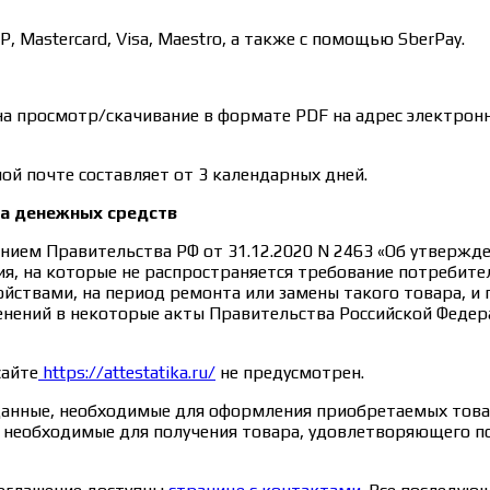
Mastercard, Visa, Maestro, а также с помощью SberPay.
на просмотр/скачивание в формате PDF на адрес электрон
ой почте составляет от 3 календарных дней.
та денежных средств
нием Правительства РФ от 31.12.2020 N 2463 «Об утверж
я, на которые не распространяется требование потребите
ствами, на период ремонта или замены такого товара, и
менений в некоторые акты Правительства Российской Федер
сайте
https://attestatika.ru/
не предусмотрен.
данные, необходимые для оформления приобретаемых товар
е, необходимые для получения товара, удовлетворяющего 