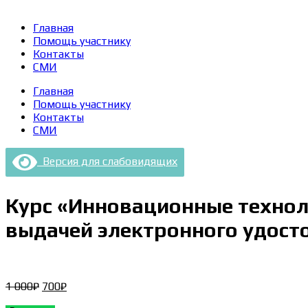
Главная
Помощь участнику
Контакты
СМИ
Главная
Помощь участнику
Контакты
СМИ
Версия для слабовидящих
Курс «Инновационные техноло
выдачей электронного удост
Первоначальная
Текущая
1 000
₽
700
₽
цена
цена: