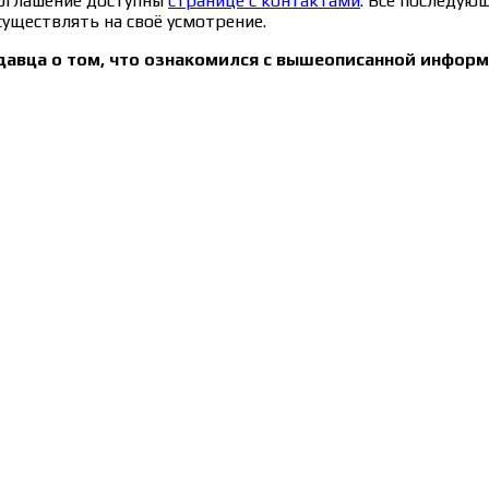
соглашение доступны
странице с контактами
. Все последую
уществлять на своё усмотрение.
давца о том, что ознакомился с вышеописанной информ