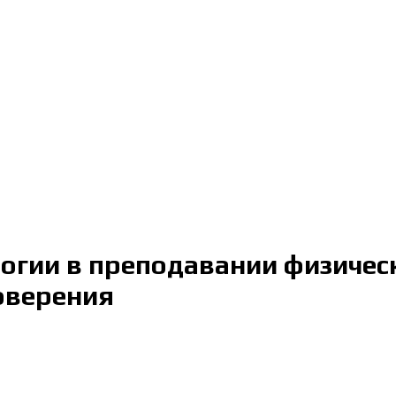
гии в преподавании физическо
оверения