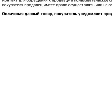
Контакт для обращения к продавцу и пользовательское 
покупателя продавец имеет право осуществлять или не ос
Оплачивая данный товар, покупатель уведомляет про
Сведения об образовательной организации
Образцы удостоверений, сертификатов, дипломов
Оплата и доставка
Договор-оферта
Политика конфиденциальности
Помощь участнику
Контакты
Курсы
Блог
Книги