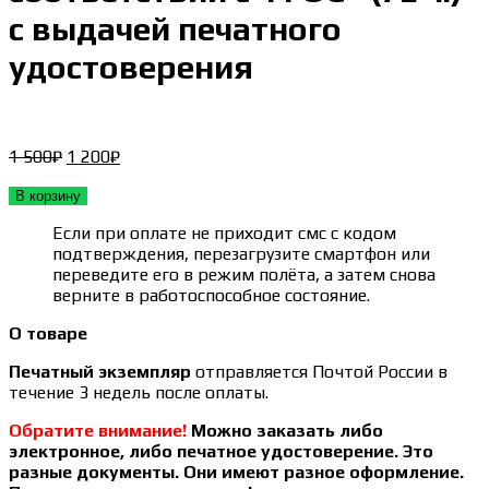
с выдачей печатного
удостоверения
Первоначальная
Текущая
1 500
₽
1 200
₽
цена
цена:
составляла
1 200₽.
В корзину
1 500₽.
Если при оплате не приходит смс с кодом
подтверждения, перезагрузите смартфон или
переведите его в режим полёта, а затем снова
верните в работоспособное состояние.
О товаре
Печатный экземпляр
отправляется Почтой России в
течение 3 недель после оплаты.
Обратите внимание!
Можно заказать либо
электронное, либо печатное удостоверение. Это
разные документы. Они имеют разное оформление.