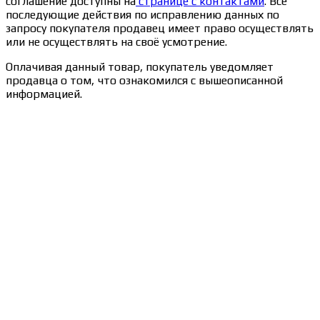
соглашение доступны на
странице с контактами
. Все
последующие действия по исправлению данных по
запросу покупателя продавец имеет право осуществлять
или не осуществлять на своё усмотрение.
Оплачивая данный товар, покупатель уведомляет
продавца о том, что ознакомился с вышеописанной
информацией.
Сведения об образовательной организации
Образцы удостоверений, сертификатов, дипломов
Оплата и доставка
Договор-оферта
Политика конфиденциальности
Помощь участнику
Контакты
Курсы
Блог