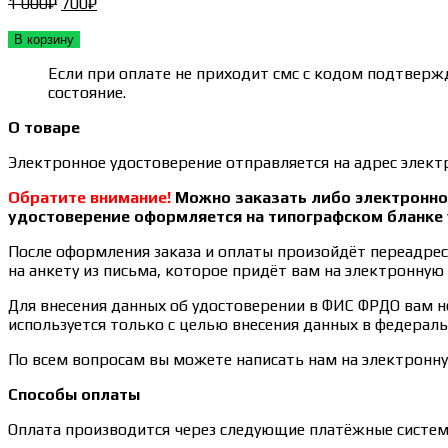
Первоначальная
Текущая
1 000
₽
700
₽
цена
цена:
составляла
700₽.
В корзину
1 000₽.
Если при оплате не приходит смс с кодом подтвержд
состояние.
О товаре
Электронное удостоверение отправляется на адрес электр
Обратите внимание!
Можно заказать либо электронное
удостоверение оформляется на типографском бланке 
После оформления заказа и оплаты произойдёт переадреса
на анкету из письма, которое придёт вам на электронную 
Для внесения данных об удостоверении в ФИС ФРДО вам 
используется только с целью внесения данных в федераль
По всем вопросам вы можете написать нам на электронн
Способы оплаты
Оплата производится через следующие платёжные систем