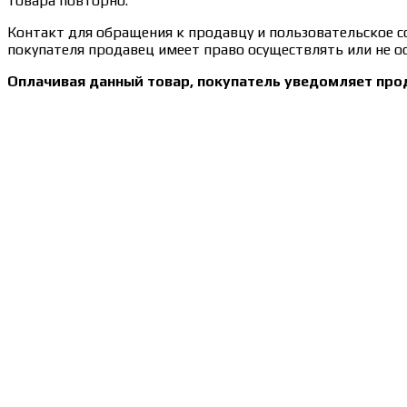
товара повторно.
Контакт для обращения к продавцу и пользовательское 
покупателя продавец имеет право осуществлять или не ос
Оплачивая данный товар, покупатель уведомляет про
Сведения об образовательной организации
Образцы удостоверений, сертификатов, дипломов
Оплата и доставка
Договор-оферта
Политика конфиденциальности
Помощь участнику
Контакты
Курсы
Блог
Книги