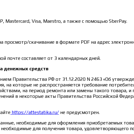
Mastercard, Visa, Maestro, а также с помощью SberPay.
на просмотр/скачивание в формате PDF на адрес электрон
ой почте составляет от 3 календарных дней.
та денежных средств
нием Правительства РФ от 31.12.2020 N 2463 «Об утверж
я, на которые не распространяется требование потребите
ствами, на период ремонта или замены такого товара, и
менений в некоторые акты Правительства Российской Федер
сайте
https://attestatika.ru/
не предусмотрен.
данные, необходимые для оформления приобретаемых товар
е, необходимые для получения товара, удовлетворяющего 