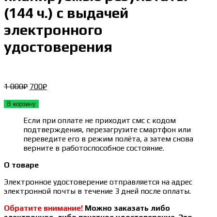
(144 ч.) с выдачей
электронного
удостоверения
Первоначальная
Текущая
1 000
₽
700
₽
цена
цена:
составляла
700₽.
В корзину
1 000₽.
Если при оплате не приходит смс с кодом
подтверждения, перезагрузите смартфон или
переведите его в режим полёта, а затем снова
верните в работоспособное состояние.
О товаре
Электронное удостоверение отправляется на адрес
электронной почты в течение 3 дней после оплаты.
Обратите внимание!
Можно заказать либо