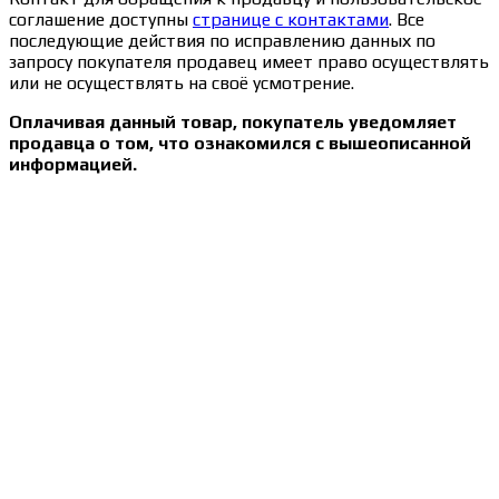
соглашение доступны
странице с контактами
. Все
последующие действия по исправлению данных по
запросу покупателя продавец имеет право осуществлять
или не осуществлять на своё усмотрение.
Оплачивая данный товар, покупатель уведомляет
продавца о том, что ознакомился с вышеописанной
информацией.
Сведения об образовательной организации
Образцы удостоверений, сертификатов, дипломов
Оплата и доставка
Договор-оферта
Политика конфиденциальности
Помощь участнику
Контакты
Курсы