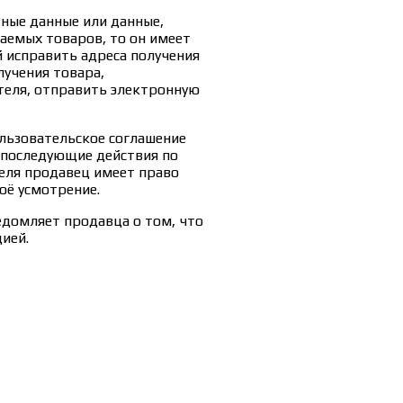
тные данные или данные,
емых товаров, то он имеет
й исправить адреса получения
лучения товара,
еля, отправить электронную
льзовательское соглашение
е последующие действия по
еля продавец имеет право
оё усмотрение.
едомляет продавца о том, что
ией.