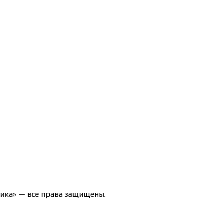
47-71/00190580
ика» — все права защищены.