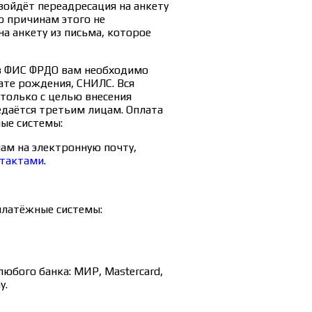
зойдёт переадресация на анкету
о причинам этого не
на анкету из письма, которое
 в ФИС ФРДО вам необходимо
ате рождения, СНИЛС. Вся
только с целью внесения
едаётся третьим лицам. Оплата
ые системы:
ам на электронную почту,
нтактами
.
платёжные системы:
юбого банка: МИР, Mastercard,
y.