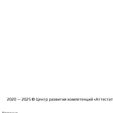
Договор-оферта
Политика конфиденциальности
Помощь участнику
Контакты
Курсы
Блог
Книги
Лицензия на образовательную деятельность Л035-012
2020 — 2025 © Центр развития компетенций «Аттестат