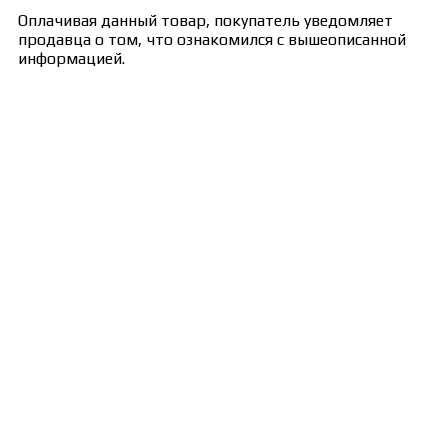
Оплачивая данный товар, покупатель уведомляет
продавца о том, что ознакомился с вышеописанной
информацией.
Сведения об образовательной организации
Образцы удостоверений, сертификатов, дипломов
Оплата и доставка
Договор-оферта
Политика конфиденциальности
Помощь участнику
Контакты
Курсы
Блог