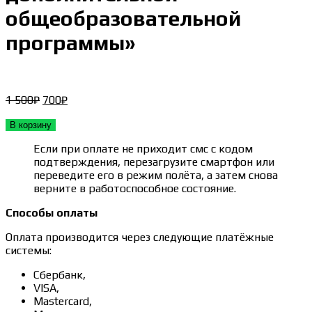
общеобразовательной
программы»
Первоначальная
Текущая
1 500
₽
700
₽
цена
цена:
составляла
700₽.
В корзину
1 500₽.
Если при оплате не приходит смс с кодом
подтверждения, перезагрузите смартфон или
переведите его в режим полёта, а затем снова
верните в работоспособное состояние.
Способы оплаты
Оплата производится через следующие платёжные
системы:
Сбербанк,
VISA,
Mastercard,