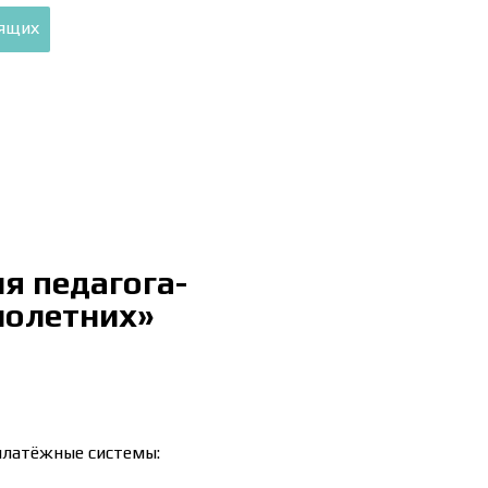
дящих
я педагога-
нолетних»
платёжные системы: