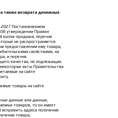
 а также возврата денежных
1.2027 Постановлением
 «Об утверждении Правил
й купли-продажи, перечня
оторые не распространяется
м предоставлении ему товара,
ебительскими свойствами, на
ра, и перечня
щего качества, не подлежащих
в некоторые акты Правительства
етаемые на сайте
рату.
аемые товары на сайте
тные данные или данные,
емых товаров, то он имеет
й исправить адреса получения
лучения товара,