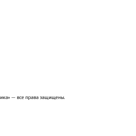
47-71/00190580
ика» — все права защищены.