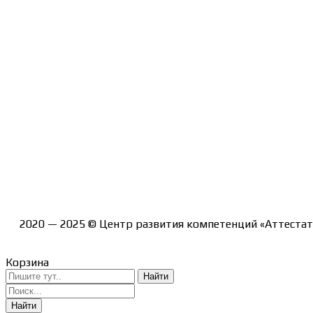
Контакты
Курсы
Блог
Книги
Лицензия на образовательную деятельность Л035-012
2020 — 2025 © Центр развития компетенций «Аттестат
Корзина