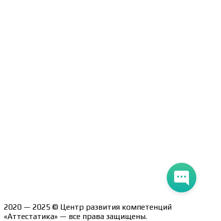
Образцы удостоверений, сертификатов, дипломов
Оплата и доставка
Договор-оферта
Политика конфиденциальности
Помощь участнику
Контакты
Курсы
Блог
Книги
Лицензия на образовательную деятельность Л035-
01247-71/00190580
2020 — 2025 © Центр развития компетенций
«Аттестатика» — все права защищены.