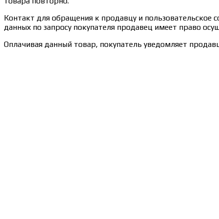
товара повторно.
Контакт для обращения к продавцу и пользовательское сог
данных по запросу покупателя продавец имеет право осущ
Оплачивая данный товар, покупатель уведомляет продавц
Сведения об образовательной организации
Образцы удостоверений, сертификатов, дипломов
Оплата и доставка
Договор-оферта
Политика конфиденциальности
Помощь участнику
Контакты
Курсы
Блог
Книги