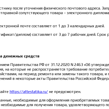
тнику после уточнения физического почтового адреса. Зап
отправкой сопутствующего товара – электронного диплома
ктронной почте составляет от 1 до 3 календарных дней.
ификат/диплом) составляет от 3 до 7 рабочих дней. Срок 
та денежных средств
нием Правительства РФ от 31.12.2020 N 2463 «Об утверж
я, на которые не распространяется требование потребите
ствами, на период ремонта или замены такого товара, и
менений в некоторые акты Правительства Российской Федер
сайте
https://attestatika.ru/
не предусмотрен.
данные, необходимые для оформления приобретаемых товар
е, необходимые для получения товара, удовлетворяющего 