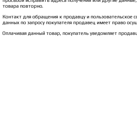
просьбой исправить адреса получения или другие данны
товара повторно.
Контакт для обращения к продавцу и пользовательское сог
данных по запросу покупателя продавец имеет право осущ
Оплачивая данный товар, покупатель уведомляет продавц
Сведения об образовательной организации
Образцы удостоверений, сертификатов, дипломов
Оплата и доставка
Договор-оферта
Политика конфиденциальности
Помощь участнику
Контакты
Курсы
Блог