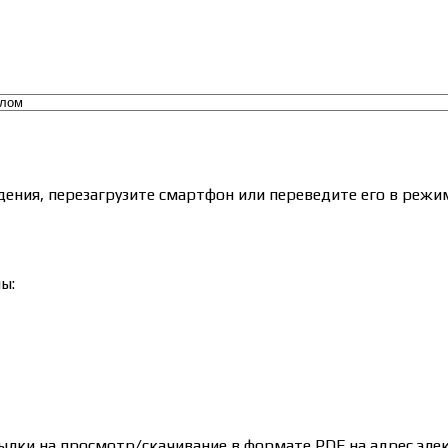
ения, перезагрузите смартфон или переведите его в режим
ы:
ылки на просмотр/скачивание в формате PDF на адрес эле