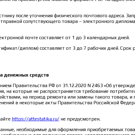
тнику после уточнения физического почтового адреса. Зап
отправкой сопутствующего товара – электронного диплома
ктронной почте составляет от 1 до 3 календарных дней.
ификат/диплом) составляет от 3 до 7 рабочих дней. Срок 
та денежных средств
нием Правительства РФ от 31.12.2020 N 2463 «Об утверж
я, на которые не распространяется требование потребите
ствами, на период ремонта или замены такого товара, и
менений в некоторые акты Правительства Российской Федер
сайте
https://attestatika.ru/
не предусмотрен.
данные, необходимые для оформления приобретаемых товар