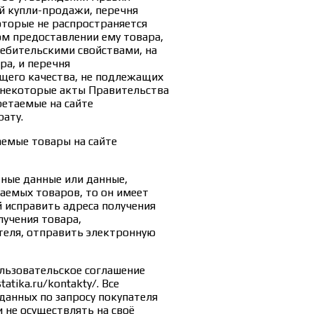
й купли-продажи, перечня
оторые не распространяется
м предоставлении ему товара,
ебительскими свойствами, на
ра, и перечня
щего качества, не подлежащих
в некоторые акты Правительства
етаемые на сайте
рату.
аемые товары на сайте
тные данные или данные,
емых товаров, то он имеет
й исправить адреса получения
лучения товара,
еля, отправить электронную
льзовательское соглашение
tatika.ru/kontakty/. Все
данных по запросу покупателя
 не осуществлять на своё