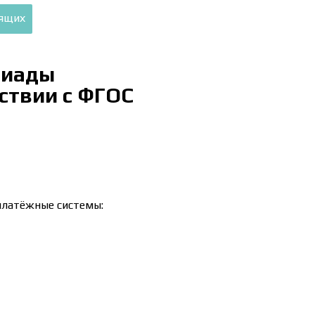
дящих
пиады
ствии с ФГОС
платёжные системы: