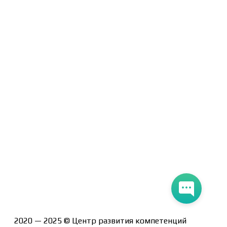
Договор-оферта
Политика конфиденциальности
Помощь участнику
Контакты
Курсы
Блог
Книги
Лицензия на образовательную деятельность Л035-
01247-71/00190580
2020 — 2025 © Центр развития компетенций