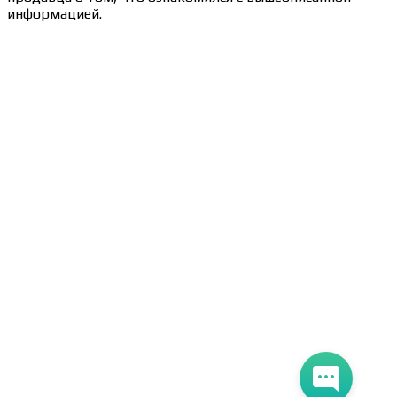
информацией.
Сведения об образовательной организации
Образцы удостоверений, сертификатов, дипломов
Оплата и доставка
Договор-оферта
Политика конфиденциальности
Помощь участнику
Контакты
Курсы
Блог
Книги
Лицензия на образовательную деятельность Л035-