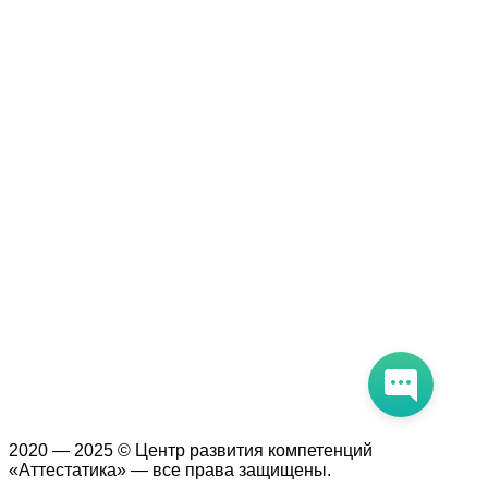
Образцы удостоверений, сертификатов, дипломов
Оплата и доставка
Договор-оферта
Политика конфиденциальности
Помощь участнику
Контакты
Курсы
Блог
Книги
Лицензия на образовательную деятельность Л035-01247-
71/00190580
2020 — 2025 © Центр развития компетенций
«Аттестатика» — все права защищены.