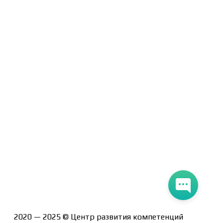
Договор-оферта
Политика конфиденциальности
Помощь участнику
Контакты
Курсы
Блог
Книги
Лицензия на образовательную деятельность Л035-
01247-71/00190580
2020 — 2025 © Центр развития компетенций