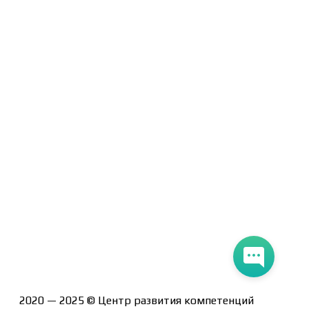
Договор-оферта
Политика конфиденциальности
Помощь участнику
Контакты
Курсы
Блог
Книги
Лицензия на образовательную деятельность Л035-
01247-71/00190580
2020 — 2025 © Центр развития компетенций