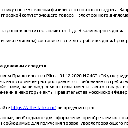
тнику после уточнения физического почтового адреса. Зап
отправкой сопутствующего товара – электронного диплома
ктронной почте составляет от 1 до 3 календарных дней.
ификат/диплом) составляет от 3 до 7 рабочих дней. Срок 
та денежных средств
нием Правительства РФ от 31.12.2020 N 2463 «Об утверж
я, на которые не распространяется требование потребите
ствами, на период ремонта или замены такого товара, и
менений в некоторые акты Правительства Российской Федер
сайте
https://attestatika.ru/
не предусмотрен.
данные, необходимые для оформления приобретаемых товар
е, необходимые для получения товара, удовлетворяющего 