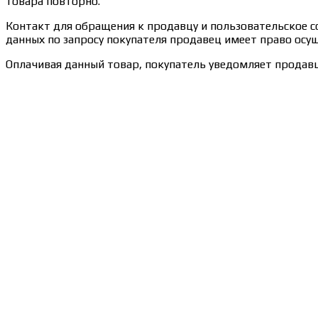
товара повторно.
Контакт для обращения к продавцу и пользовательское сог
данных по запросу покупателя продавец имеет право осущ
Оплачивая данный товар, покупатель уведомляет продавц
Сведения об образовательной организации
Образцы удостоверений, сертификатов, дипломов
Оплата и доставка
Договор-оферта
Политика конфиденциальности
Помощь участнику
Контакты
Курсы
Блог
Книги