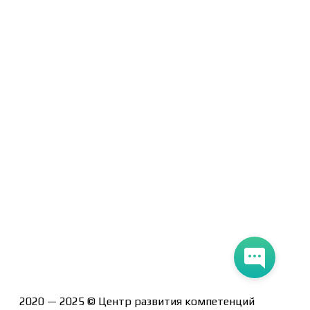
Договор-оферта
Политика конфиденциальности
Помощь участнику
Контакты
Курсы
Блог
Книги
Лицензия на образовательную деятельность Л035-
01247-71/00190580
2020 — 2025 © Центр развития компетенций