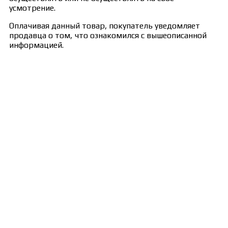
усмотрение.
Оплачивая данный товар, покупатель уведомляет
продавца о том, что ознакомился с вышеописанной
информацией.
Сведения об образовательной организации
Образцы удостоверений, сертификатов, дипломов
Оплата и доставка
Договор-оферта
Политика конфиденциальности
Помощь участнику
Контакты
Курсы