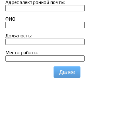
Адрес электронной почты:
ФИО
Должность:
Место работы:
Далее
Сведения об образовательной организации
Образцы удостоверений, сертификатов, дипломов
Оплата и доставка