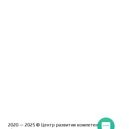
Договор-оферта
Политика конфиденциальности
Помощь участнику
Контакты
Курсы
Блог
Книги
Лицензия на образовательную деятельность Л035-
01247-71/00190580
2020 — 2025 © Центр развития компетенций