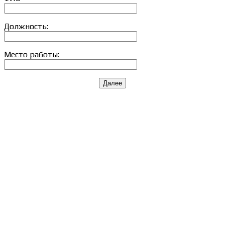
Должность:
Место работы:
Далее
Сведения об образовательной организации
Образцы удостоверений, сертификатов, дипломов
Оплата и доставка
Договор-оферта
Политика конфиденциальности
Помощь участнику
Контакты